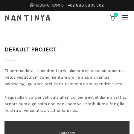
HUBUNGI KAMI DI :
+62 888 6835 002
0
DEFAULT PROJECT
Et commodo velit hendrerit urna aliquam sit suscipit amet nisi
netus vestibulum condimentum orci fa a as a vivamus
adipiscing ligula sed orci. Parturient at a ac suspendisse vest.
Neque ullamcorper vehicula ullamcorper a elit et diam a velit ac
ornare cum dignissim non non libero vel vestibulum a fringilla
nostra ut venenatis a vestibulum nec.
Category