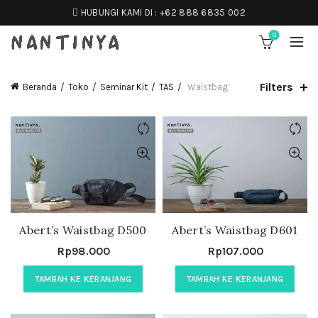
HUBUNGI KAMI DI :
+62 888 6835 002
0
Filters
Beranda
Toko
Seminar Kit
TAS
Waistbag
Abert’s Waistbag D500
Abert’s Waistbag D601
Rp
98.000
Rp
107.000
TAMBAH KE KERANJANG
TAMBAH KE KERANJANG