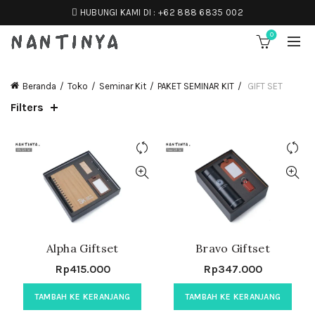
HUBUNGI KAMI DI :
+62 888 6835 002
0
Beranda
Toko
Seminar Kit
PAKET SEMINAR KIT
GIFT SET
Filters
Alpha Giftset
Bravo Giftset
Rp
415.000
Rp
347.000
TAMBAH KE KERANJANG
TAMBAH KE KERANJANG