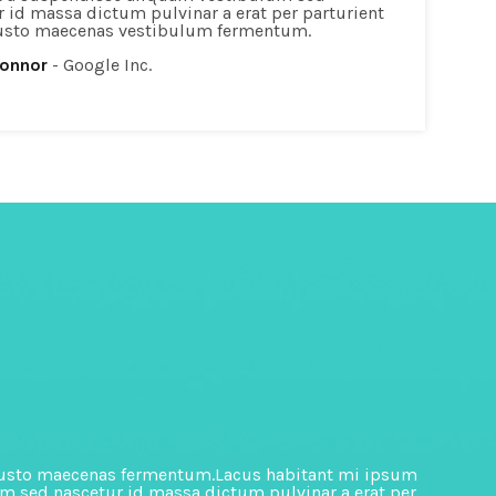
r id massa dictum pulvinar a erat per parturient
justo maecenas vestibulum fermentum.
Connor
Google Inc.
d justo maecenas fermentum.Lacus habitant mi ipsum
Tem
um sed nascetur id massa dictum pulvinar a erat per
ull