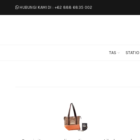
HUBUNGI KAMI DI :
+62 888 6835 002
TAS
STATI