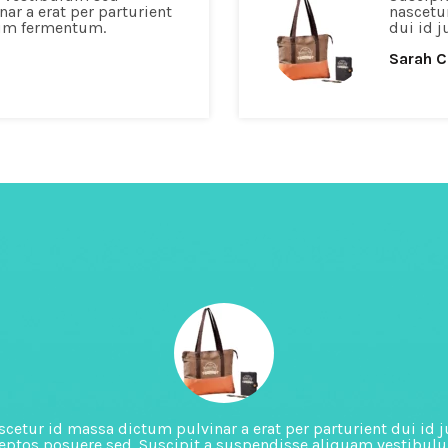
ar a erat per parturient
nascetu
lum fermentum.
dui id 
Sarah 
cetur id massa dictum pulvinar a erat per parturient dui i
ceptos posuere sed. Suscipit a suspendisse aliquam vestibul