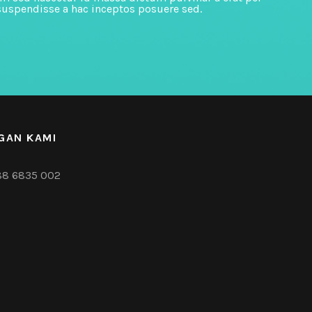
suspendisse a hac inceptos posuere sed.
GAN KAMI
88 6835 002