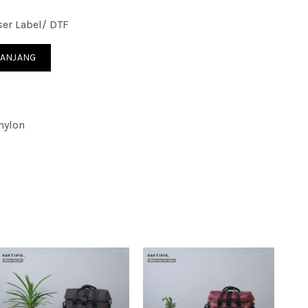
er Label/ DTF
on
RANJANG
nylon
rchandise; seminar kantor; gift; souvenir kantor;