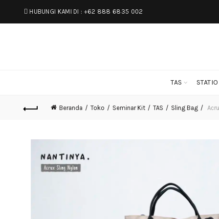
HUBUNGI KAMI DI :
+62 888 6835 002
TAS
STATI
Beranda
Toko
Seminar Kit
TAS
Sling Bag
Acru