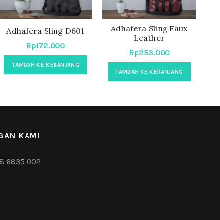
Adhafera Sling Faux
A
Adhafera Sling D601
Leather
Rp
172.000
Rp
253.000
TAMBAH KE KERANJANG
TAMBAH KE KERANJANG
GAN KAMI
8 6835 002