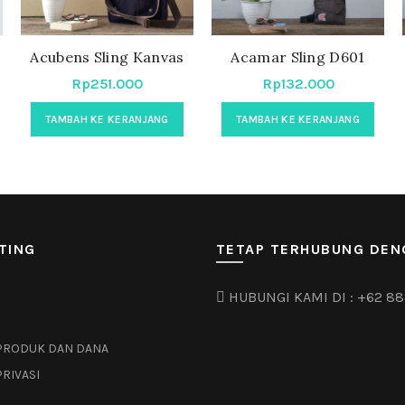
Acubens Sling Kanvas
Acamar Sling D601
Rp
251.000
Rp
132.000
TAMBAH KE KERANJANG
TAMBAH KE KERANJANG
TING
TETAP TERHUBUNG DEN
HUBUNGI KAMI DI :
+62 88
PRODUK DAN DANA
PRIVASI