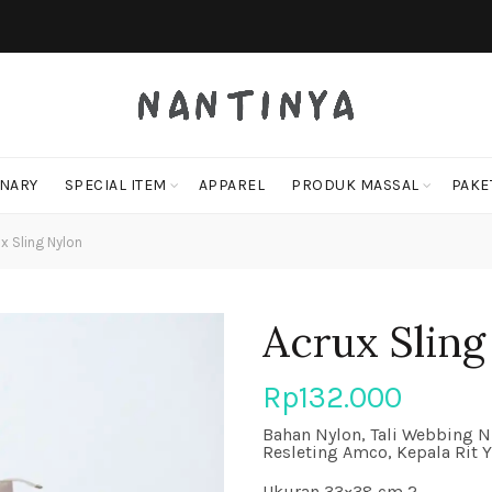
ONARY
SPECIAL ITEM
APPAREL
PRODUK MASSAL
PAKE
x Sling Nylon
Acrux Sling
Rp
132.000
Bahan Nylon, Tali Webbing N
Resleting Amco, Kepala Rit 
Ukuran 33×38 cm 2