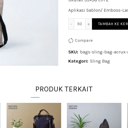
Aplikasi Sablon/ Emboss-Las
Kuantitas Acrux Sling Nyl
TAMBAH KE KE
Compare
SKU:
bags-sling-bag-acrux-
Kategori:
Sling Bag
Tag:
seminar kit; tas seminar; me
paket seminar kit
PRODUK TERKAIT
Share