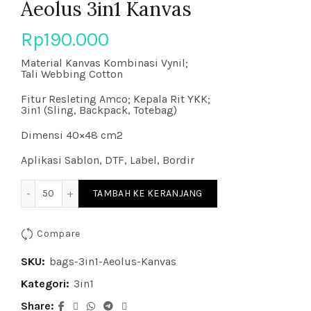
Aeolus 3in1 Kanvas
Rp
190.000
Material Kanvas Kombinasi Vynil;
Tali Webbing Cotton
Fitur Resleting Amco; Kepala Rit YKK;
3in1 (Sling, Backpack, Totebag)
Dimensi 40×48 cm2
Aplikasi Sablon, DTF, Label, Bordir
Kuantitas Aeolus 3in1 Kanvas
TAMBAH KE KERANJANG
Compare
SKU:
bags-3in1-Aeolus-Kanvas
Kategori:
3in1
Share