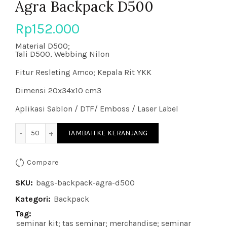
Agra Backpack D500
Rp
152.000
Material D500;
Tali D500, Webbing Nilon
Fitur Resleting Amco; Kepala Rit YKK
Dimensi 20x34x10 cm3
Aplikasi Sablon / DTF/ Emboss / Laser Label
Kuantitas Agra Backpack D500
TAMBAH KE KERANJANG
Compare
SKU:
bags-backpack-agra-d500
Kategori:
Backpack
Tag:
seminar kit; tas seminar; merchandise; seminar