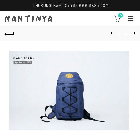
HUBUNGI KAMI DI :
+62 888 6835 002
0