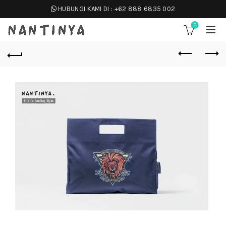
HUBUNGI KAMI DI :
+62 888 6835 002
0