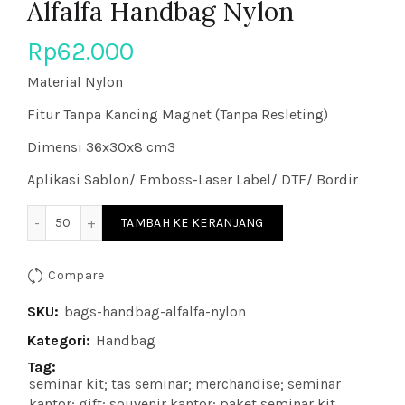
Alfalfa Handbag Nylon
Rp
62.000
Material Nylon
Fitur Tanpa Kancing Magnet (Tanpa Resleting)
Dimensi 36x30x8 cm3
Aplikasi Sablon/ Emboss-Laser Label/ DTF/ Bordir
Kuantitas Alfalfa Handbag Nylon
TAMBAH KE KERANJANG
Compare
SKU:
bags-handbag-alfalfa-nylon
Kategori:
Handbag
Tag:
seminar kit; tas seminar; merchandise; seminar
kantor; gift; souvenir kantor; paket seminar kit