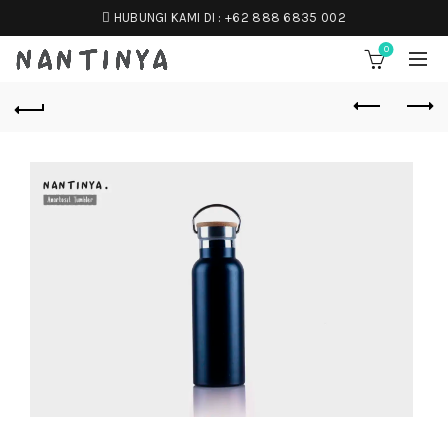
HUBUNGI KAMI DI :
+62 888 6835 002
0