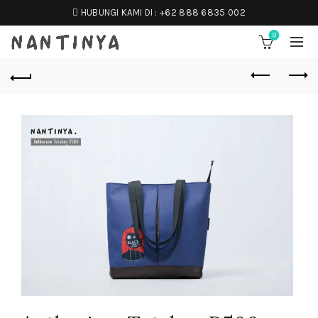
HUBUNGI KAMI DI :
+62 888 6835 002
0