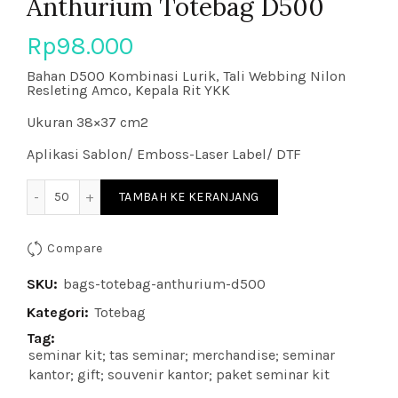
Anthurium Totebag D500
Rp
98.000
Bahan D500 Kombinasi Lurik, Tali Webbing Nilon
Resleting Amco, Kepala Rit YKK
Ukuran 38×37 cm2
Aplikasi Sablon/ Emboss-Laser Label/ DTF
Kuantitas Anthurium Totebag D500
TAMBAH KE KERANJANG
Compare
SKU:
bags-totebag-anthurium-d500
Kategori:
Totebag
Tag:
seminar kit; tas seminar; merchandise; seminar
kantor; gift; souvenir kantor; paket seminar kit