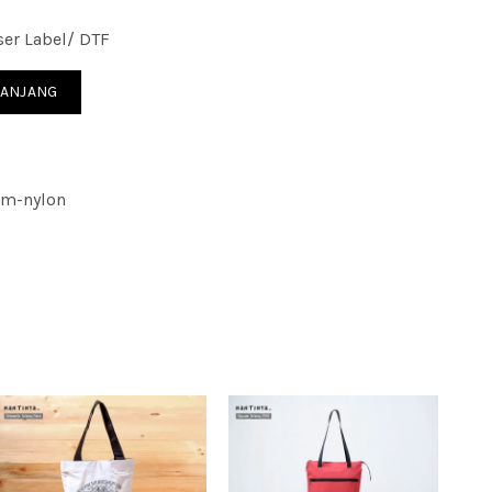
er Label/ DTF
ebag Nylon
RANJANG
um-nylon
rchandise; seminar kantor; gift; souvenir kantor;