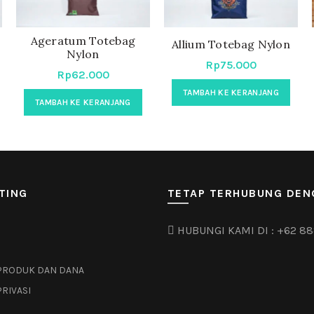
Ageratum Totebag
0
Allium Totebag Nylon
Nylon
Rp
75.000
Rp
62.000
TAMBAH KE KERANJANG
TAMBAH KE KERANJANG
TING
TETAP TERHUBUNG DEN
HUBUNGI KAMI DI :
+62 88
PRODUK DAN DANA
PRIVASI