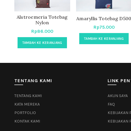
Alstroemeria Totebag
Amaryllis Totebag D50
Nylon
Rp
75.000
Rp
86.000
TAMBAH KE KERANJANG
TAMBAH KE KERANJANG
TENTANG KAMI
LINK PEN
TENTANG KAMI
AKUN SAYA
KATA MEREKA
FAQ
PORTFOLIO
KEBIJAKAN 
KONTAK KAMI
KEBIJAKAN 