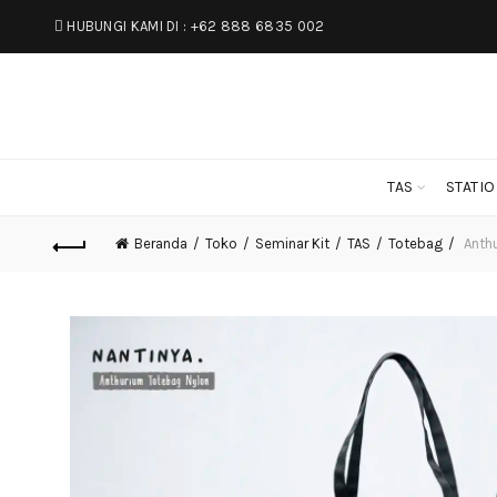
HUBUNGI KAMI DI :
+62 888 6835 002
TAS
STATI
Beranda
Toko
Seminar Kit
TAS
Totebag
Anthu