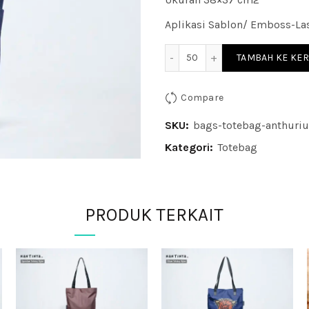
Aplikasi Sablon/ Emboss-Las
Kuantitas Anthurium Tot
TAMBAH KE KE
Compare
SKU:
bags-totebag-anthuri
Kategori:
Totebag
Tag:
seminar kit; tas seminar; me
paket seminar kit
PRODUK TERKAIT
Share