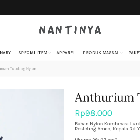
ONARY
SPECIAL ITEM
APPAREL
PRODUK MASSAL
PAKE
rium Totebag Nylon
Anthurium 
Rp
98.000
Bahan Nylon Kombinasi Lurik
Resleting Amco, Kepala Rit 
Ukuran 38×37 cm2