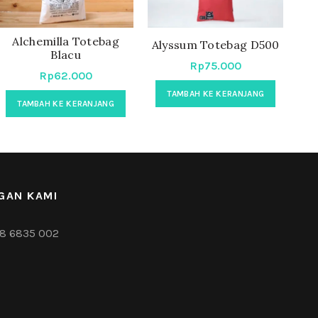
Alchemilla Totebag
Alyssum Totebag D500
An
Blacu
Rp
75.000
Rp
62.000
TAMBAH KE KERANJANG
TAMBAH KE KERANJANG
GAN KAMI
8 6835 002