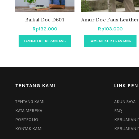
Baikal Doc D601
Amur Doc Faux Leathe
Rp
132.000
Rp
103.000
TAMBAH KE KERANJANG
TAMBAH KE KERANJANG
TENTANG KAMI
LINK PEN
TENTANG KAMI
AKUN SAYA
KATA MEREKA
FAQ
PORTFOLIO
KEBIJAKAN 
KONTAK KAMI
KEBIJAKAN 