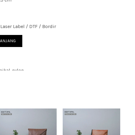
aser Label / DTF / Bordir
on
RANJANG
ikal-nylon
rchandise; seminar kantor; gift; souvenir kantor;