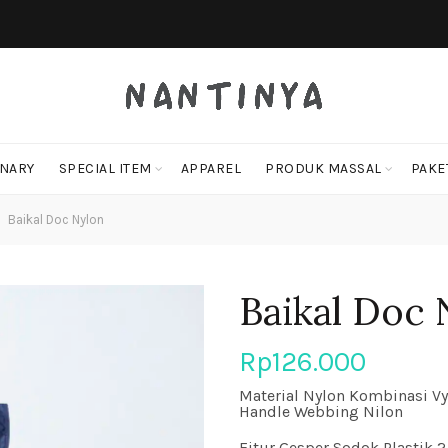
ONARY
SPECIAL ITEM
APPAREL
PRODUK MASSAL
PAKE
Baikal Doc Nylon
Baikal Doc 
Rp
126.000
Material Nylon Kombinasi Vy
Handle Webbing Nilon
Fitur Gesper Sodok Plastik 