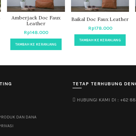
Amberjack Doc Faux
r
Baikal Doc Faux Leather
Leather
Rp
178.000
Rp
148.000
TAMBAH KE KERANJANG
TAMBAH KE KERANJANG
TING
TETAP TERHUBUNG DEN
HUBUNGI KAMI DI :
+62 88
PRODUK DAN DANA
PRIVASI