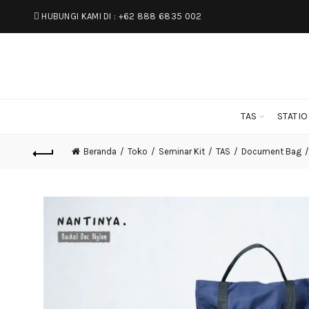
HUBUNGI KAMI DI :
+62 888 6835 002
TAS
STATI
Beranda
Toko
Seminar Kit
TAS
Document Bag