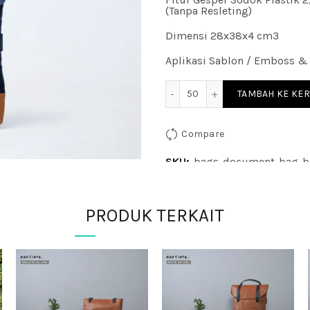
(Tanpa Resleting)
Dimensi 28x38x4 cm3
Aplikasi Sablon / Emboss & L
Kuantitas Baikal Doc Nyl
TAMBAH KE KE
Compare
SKU:
bags-document-bag-ba
Kategori:
Document Bag
Tag:
PRODUK TERKAIT
seminar kit; tas seminar; me
paket seminar kit
Share