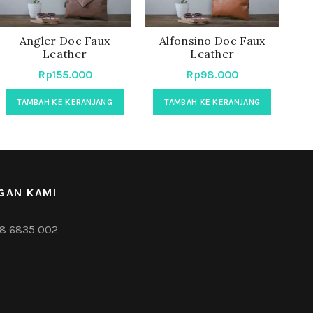
Angler Doc Faux
Alfonsino Doc Faux
A
Leather
Leather
Rp
155.000
Rp
98.000
TAMBAH KE KERANJANG
TAMBAH KE KERANJANG
GAN KAMI
8 6835 002