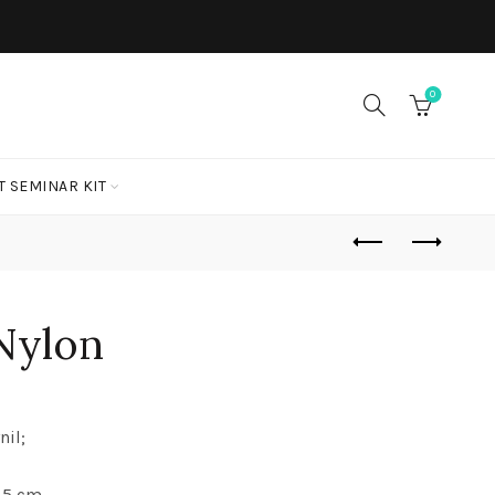
0
T SEMINAR KIT
Nylon
nil;
2,5 cm