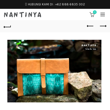
HUBUNGI KAMI DI :
+62 888 6835 002
0