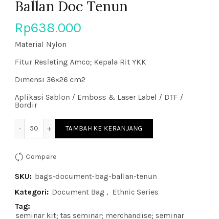
Ballan Doc Tenun
Rp
638.000
Material Nylon
Fitur Resleting Amco; Kepala Rit YKK
Dimensi 36×26 cm2
Aplikasi Sablon / Emboss & Laser Label / DTF /
Bordir
Kuantitas Ballan Doc Tenun
TAMBAH KE KERANJANG
Compare
SKU:
bags-document-bag-ballan-tenun
Kategori:
Document Bag
,
Ethnic Series
Tag:
seminar kit; tas seminar; merchandise; seminar