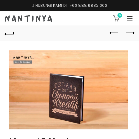
HUBUNGI KAMI DI :
+62 888 6835 002
0