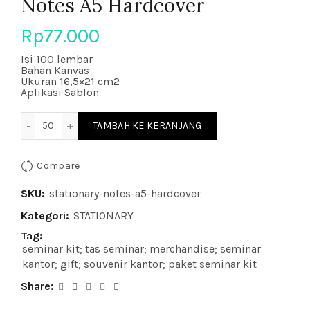
Notes A5 Hardcover
Rp
77.000
Isi 100 lembar
Bahan Kanvas
Ukuran 16,5×21 cm2
Aplikasi Sablon
Kuantitas Notes A5 Hardcover
TAMBAH KE KERANJANG
Compare
SKU:
stationary-notes-a5-hardcover
Kategori:
STATIONARY
Tag:
seminar kit; tas seminar; merchandise; seminar
kantor; gift; souvenir kantor; paket seminar kit
Share