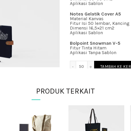
Aplikasi Sablon
Notes Gelatik Cover A5
Material Kanvas
Fitur Isi 50 lembar, Kancing
Dimensi 16,5×21 cm2
Aplikasi Sablon
Bolpoint Snowman V-5
Fitur Tinta Hitam
Aplikasi Tanpa Sablon
Kuantitas Paket Seminar K
TAMBAH KE KE
Compare
PRODUK TERKAIT
SKU:
package-minimalist-0
Kategori:
MINIMALIST
Share