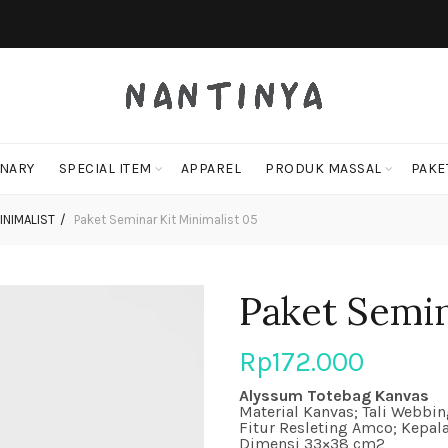
ONARY
SPECIAL ITEM
APPAREL
PRODUK MASSAL
PAKE
INIMALIST
Paket Seminar Kit Minimalist 05
Paket Semin
Rp
172.000
Alyssum Totebag Kanvas
Material Kanvas; Tali Webbi
Fitur Resleting Amco; Kepal
Dimensi 33×38 cm2