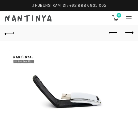
HUBUNGI KAMI DI :
+62 888 6835 002
0