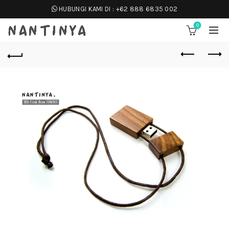
HUBUNGI KAMI DI :
+62 888 6835 002
0