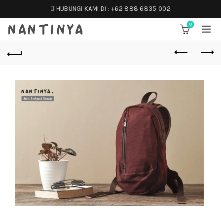
HUBUNGI KAMI DI :
+62 888 6835 002
0