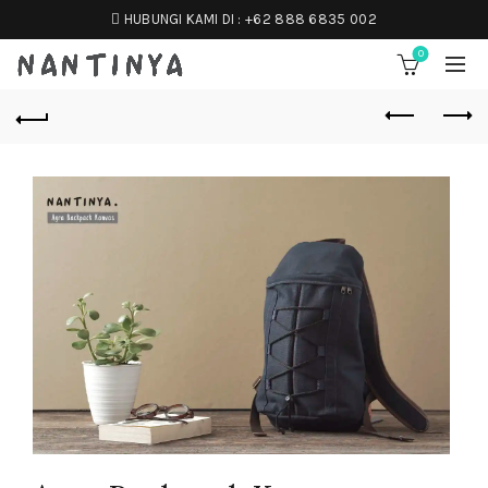
HUBUNGI KAMI DI :
+62 888 6835 002
0