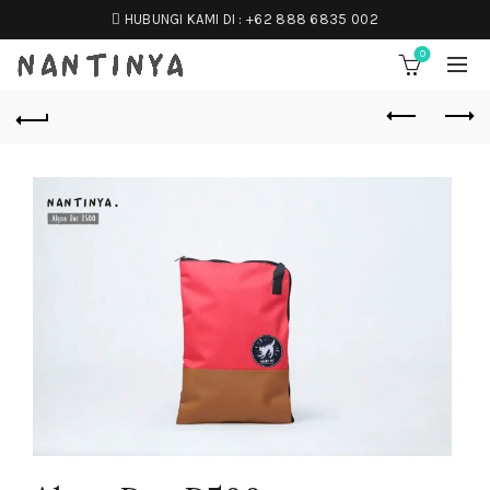
HUBUNGI KAMI DI :
+62 888 6835 002
0