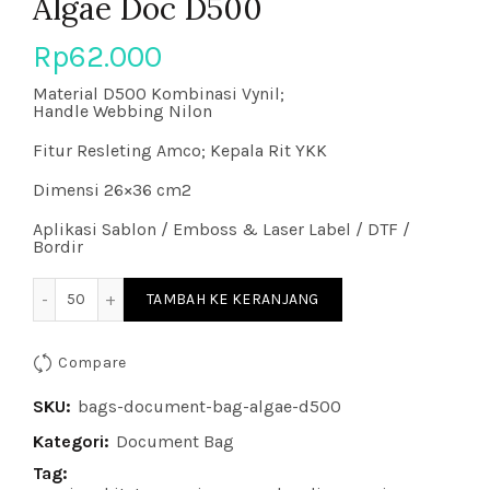
Algae Doc D500
Rp
62.000
Material D500 Kombinasi Vynil;
Handle Webbing Nilon
Fitur Resleting Amco; Kepala Rit YKK
Dimensi 26×36 cm2
Aplikasi Sablon / Emboss & Laser Label / DTF /
Bordir
Kuantitas Algae Doc D500
TAMBAH KE KERANJANG
Compare
SKU:
bags-document-bag-algae-d500
Kategori:
Document Bag
Tag: