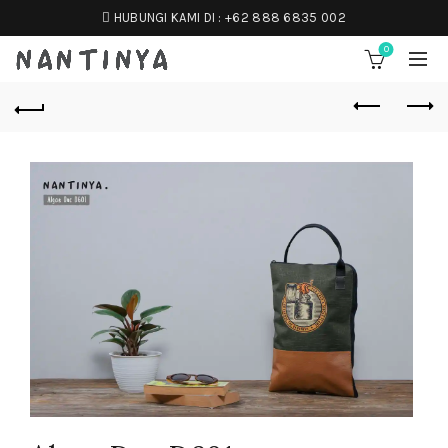
HUBUNGI KAMI DI :
+62 888 6835 002
0