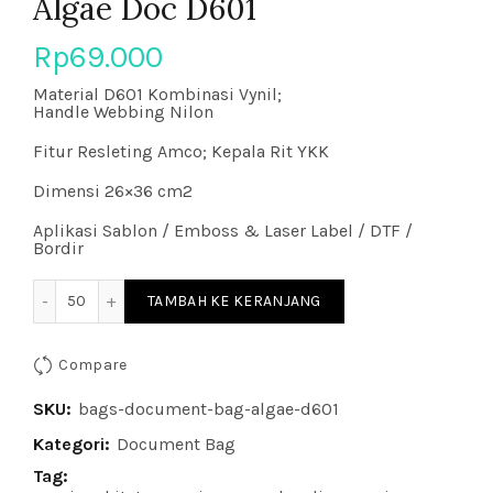
Algae Doc D601
Rp
69.000
Material D601 Kombinasi Vynil;
Handle Webbing Nilon
Fitur Resleting Amco; Kepala Rit YKK
Dimensi 26×36 cm2
Aplikasi Sablon / Emboss & Laser Label / DTF /
Bordir
Kuantitas Algae Doc D601
TAMBAH KE KERANJANG
Compare
SKU:
bags-document-bag-algae-d601
Kategori:
Document Bag
Tag: