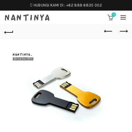
HUBUNGI KAMI DI :
+62 888 6835 002
0