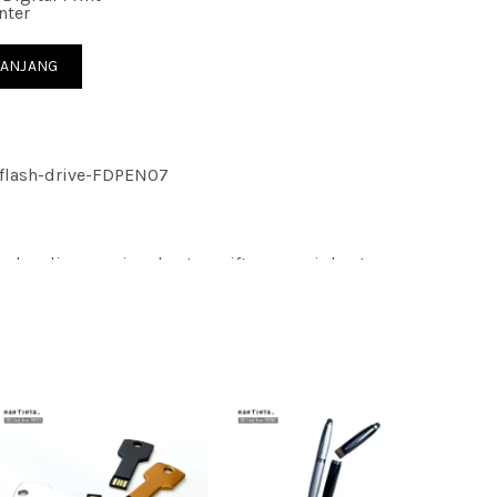
nter
ve FDPEN07
RANJANG
flash-drive-FDPEN07
rchandise; seminar kantor; gift; souvenir kantor;