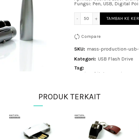
Fungsi: Pen, USB, Digital Poi
Kuantitas USB Flash Dri
TAMBAH KE KE
Compare
SKU:
mass-production-usb-
Kategori:
USB Flash Drive
Tag:
seminar kit; tas seminar; me
paket seminar kit
Share
PRODUK TERKAIT