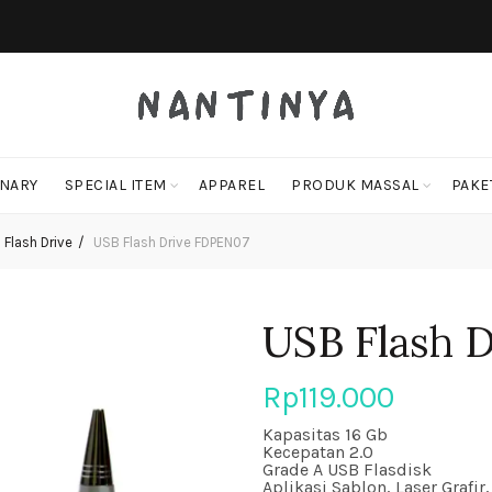
ONARY
SPECIAL ITEM
APPAREL
PRODUK MASSAL
PAKE
 Flash Drive
USB Flash Drive FDPEN07
USB Flash 
Rp
119.000
Kapasitas 16 Gb
Kecepatan 2.0
Grade A USB Flasdisk
Aplikasi Sablon, Laser Grafir,