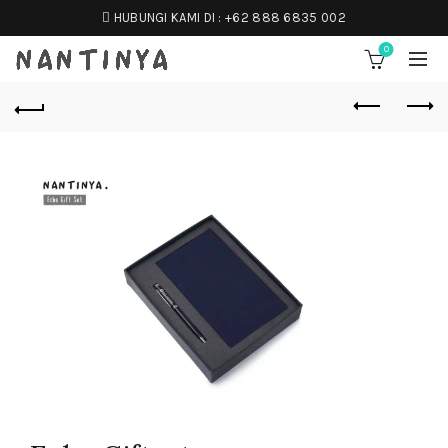
HUBUNGI KAMI DI :
+62 888 6835 002
0